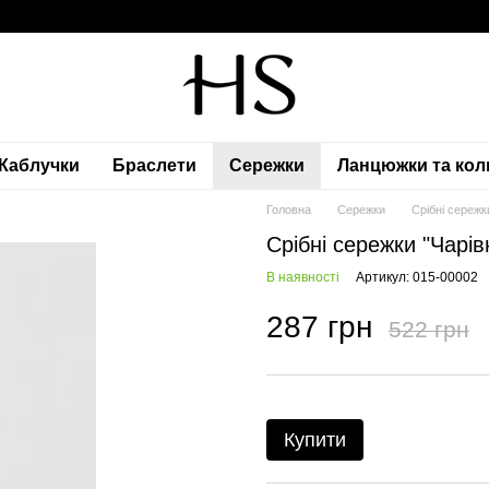
Каблучки
Браслети
Сережки
Ланцюжки та кол
Головна
Сережки
Срібні сережк
Срібні сережки "Чарів
В наявності
Артикул: 015-00002
287 грн
522 грн
Купити