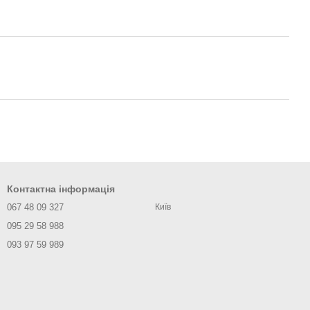
Контактна інформація
067 48 09 327
Київ
095 29 58 988
093 97 59 989