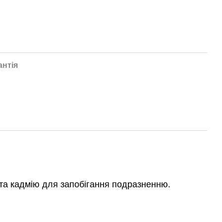
антія
ю та кадмію для запобігання подразненню.