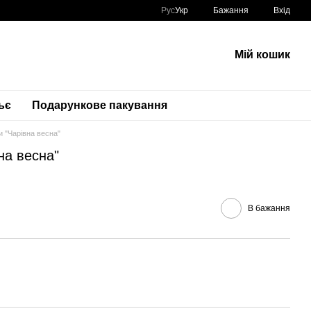
Рус
Укр
Бажання
Вхід
Мій кошик
ьє
Подарункове пакування
и "Чарівна весна"
на весна"
В бажання