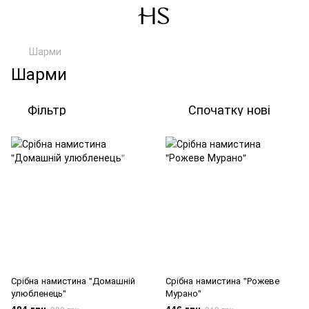
Шарми
Шарми
Фільтр
Спочатку нові
Срібна намистина "Домашній
Срібна намистина "Рожеве
улюбленець"
Мурано"