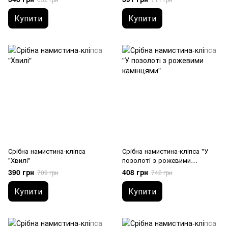
Купити
Купити
Срібна намистина-кліпса
Срібна намистина-кліпса "У
"Хвилі"
позолоті з рожевими
камінцями"
390 грн
408 грн
709 грн
742 грн
Купити
Купити