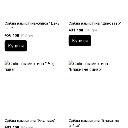
Срібна намистина-кліпса "День
Срібна намистина "Динозавр"
і ніч"
431 грн
784 грн
450 грн
817 грн
Купити
Купити
Срібна намистина "Ряд паве"
Срібна намистина "Блакитне
сяйво"
481 грн
875 грн