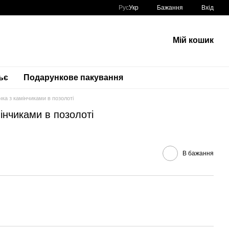
Рус
Укр
Бажання
Вхід
Мій кошик
ьє
Подарункове пакування
чка з камінчиками в позолоті
інчиками в позолоті
В бажання