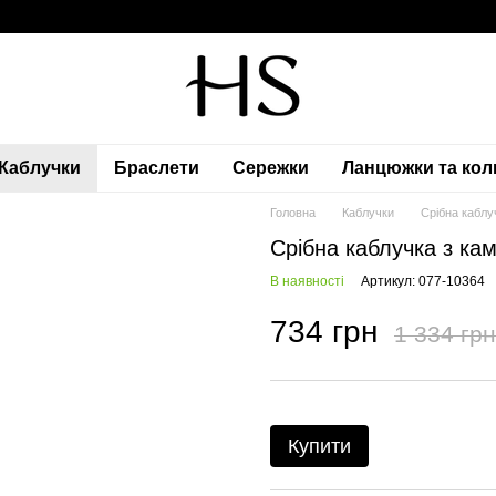
Каблучки
Браслети
Сережки
Ланцюжки та кол
Головна
Каблучки
Срібна каблу
Срібна каблучка з кам
В наявності
Артикул: 077-10364
734 грн
1 334 грн
Купити