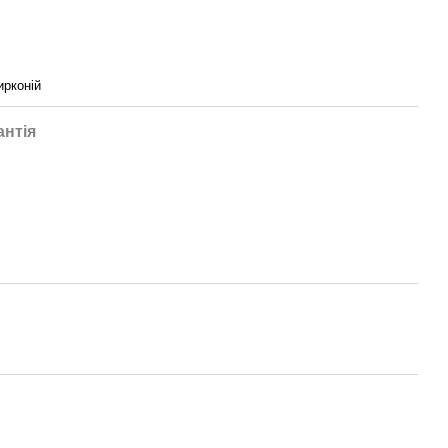
ирконій
антія