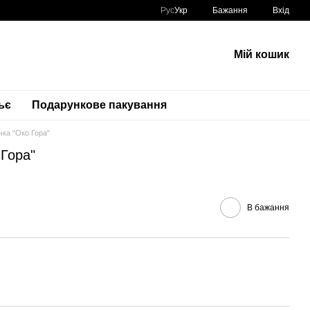
Рус
Укр
Бажання
Вхід
Мій кошик
ьє
Подарункове пакування
чка "Око Гора"
 Гора"
В бажання