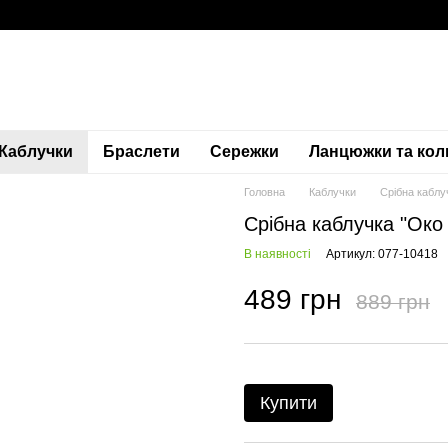
Каблучки
Браслети
Сережки
Ланцюжки та кол
Головна
Каблучки
Срібна каблу
Срібна каблучка "Око
В наявності
Артикул: 077-10418
489 грн
889 грн
Купити